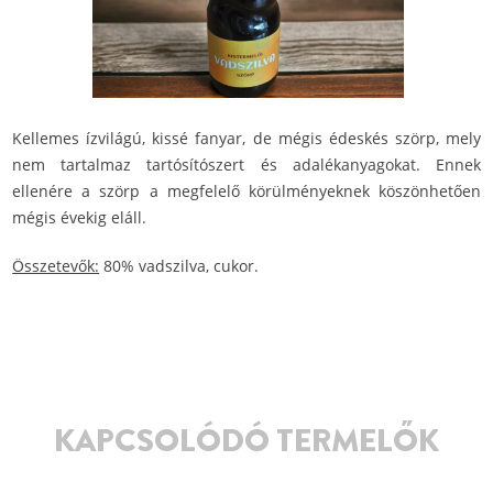
Kellemes ízvilágú, kissé fanyar, de mégis édeskés szörp, mely
nem tartalmaz tartósítószert és adalékanyagokat. Ennek
ellenére a szörp a megfelelő körülményeknek köszönhetően
mégis évekig eláll.
Összetevők:
80% vadszilva, cukor.
KAPCSOLÓDÓ TERMELŐK