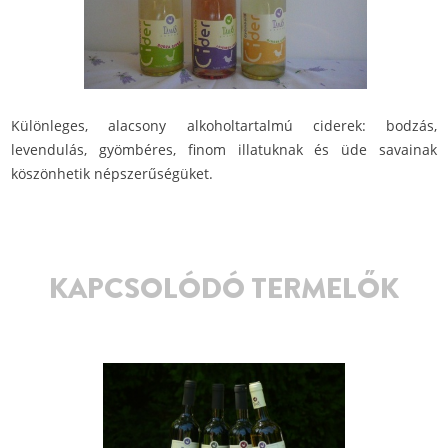
Különleges, alacsony alkoholtartalmú ciderek: bodzás,
levendulás, gyömbéres, finom illatuknak és üde savainak
köszönhetik népszerűségüket.
KAPCSOLÓDÓ TERMELŐK