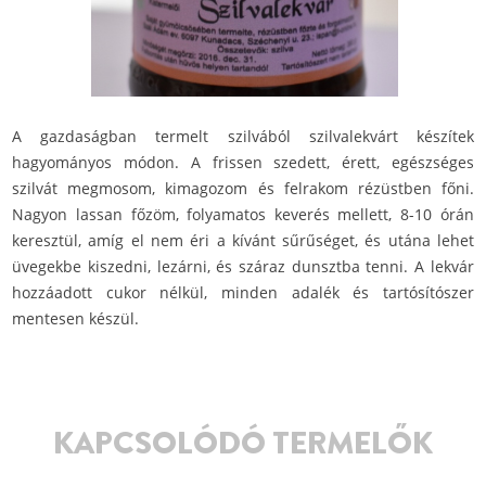
A gazdaságban termelt szilvából szilvalekvárt készítek
hagyományos módon. A frissen szedett, érett, egészséges
szilvát megmosom, kimagozom és felrakom rézüstben főni.
Nagyon lassan főzöm, folyamatos keverés mellett, 8-10 órán
keresztül, amíg el nem éri a kívánt sűrűséget, és utána lehet
üvegekbe kiszedni, lezárni, és száraz dunsztba tenni. A lekvár
hozzáadott cukor nélkül, minden adalék és tartósítószer
mentesen készül.
KAPCSOLÓDÓ TERMELŐK