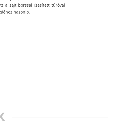
t a sajt borssal ízesített túróval
káéhoz hasonló.
K