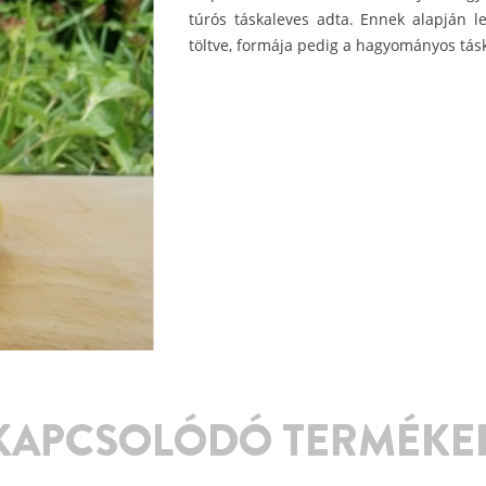
túrós táskaleves adta. Ennek alapján let
töltve, formája pedig a hagyományos tás
KAPCSOLÓDÓ TERMÉKE