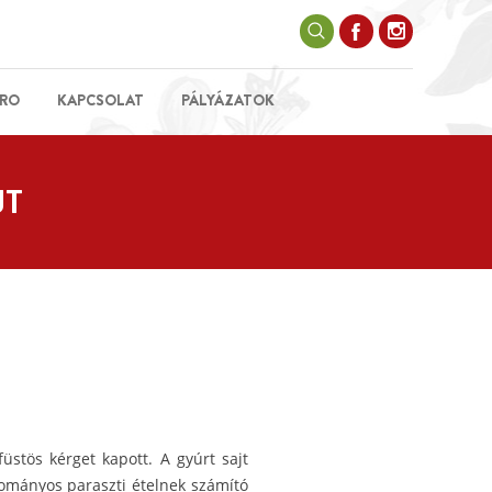
RO
KAPCSOLAT
PÁLYÁZATOK
JT
üstös kérget kapott. A gyúrt sajt
ományos paraszti ételnek számító