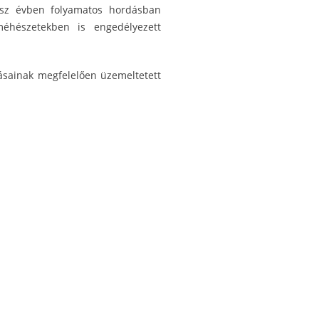
ész évben folyamatos hordásban
éhészetekben is engedélyezett
ásainak megfelelően üzemeltetett