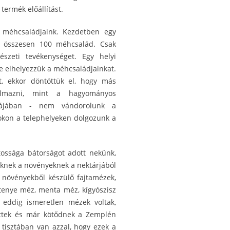
ermék előállítást.
 méhcsaládjaink. Kezdetben egy
tó összesen 100 méhcsalád. Csak
szeti tevékenységet. Egy helyi
e elhelyezzük a méhcsaládjainkat.
, ekkor döntöttük el, hogy más
kalmazni, mint a hagyományos
májában - nem vándorolunk a
okon a telephelyeken dolgozunk a
tossága bátorságot adott nekünk,
knek a növényeknek a nektárjából
i növényekből készülő fajtamézek,
tenye méz, menta méz, kígyószisz
eddig ismeretlen mézek voltak,
ttek és már kötődnek a Zemplén
tisztában van azzal, hogy ezek a