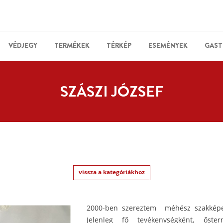
VÉDJEGY
TERMÉKEK
TÉRKÉP
ESEMÉNYEK
GAST
SZÁSZI JÓZSEF
vissza a kategóriákhoz
2000-ben szereztem méhész szakképe
Jelenleg fő tevékenységként, őster