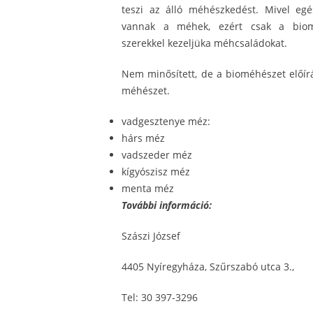
teszi az álló méhészkedést. Mivel eg
vannak a méhek, ezért csak a biom
szerekkel kezeljüka méhcsaládokat.
Nem minősített, de a bioméhészet előír
méhészet.
vadgesztenye méz:
hárs méz
vadszeder méz
kígyószisz méz
menta méz
További információ:
Szászi József
4405 Nyíregyháza, Szűrszabó utca 3.,
Tel: 30 397-3296