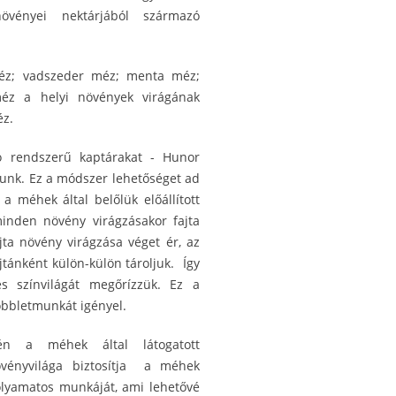
 növényei nektárjából származó
éz; vadszeder méz; menta méz;
éz a helyi növények virágának
éz.
ó rendszerű kaptárakat - Hunor
zunk. Ez a módszer lehetőséget ad
a méhek által belőlük előállított
minden növény virágzásakor fajta
jta növény virágzása véget ér, az
tánként külön-külön tároljuk. Így
 színvilágát megőrízzük. Ez a
öbbletmunkát igényel.
n a méhek által látogatott
övényvilága biztosítja a méhek
olyamatos munkáját, ami lehetővé