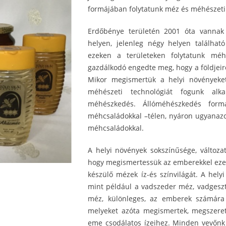
formájában folytatunk méz és méhészeti t
Erdőbénye területén 2001 óta vannak
helyen, jelenleg négy helyen találha
ezeken a területeken folytatunk méhé
gazdálkodó engedte meg, hogy a földjeir
Mikor megismertük a helyi növényeket
méhészeti technológiát fogunk al
méhészkedés. Állóméhészkedés for
méhcsaládokkal –télen, nyáron ugyanaz
méhcsaládokkal.
A helyi növények sokszínűsége, változa
hogy megismertessük az emberekkel eze
készülő mézek íz-és színvilágát. A hely
mint például a vadszeder méz, vadgesz
méz, különleges, az emberek számára 
melyeket azóta megismertek, megszere
eme csodálatos ízeihez. Minden vevőnk 