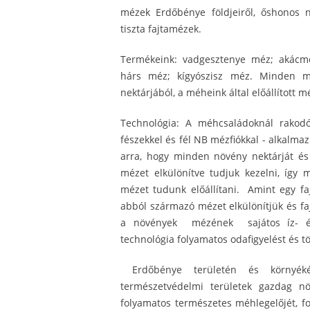
mézek Erdőbénye földjeiről, őshonos
tiszta fajtamézek.
Termékeink: vadgesztenye méz; akácm
hárs méz; kígyószisz méz. Minden m
nektárjából, a méheink által előállított m
Technológia: A méhcsaládoknál rakod
fészekkel és fél NB mézfiókkal - alkalma
arra, hogy minden növény nektárját és 
mézet elkülönítve tudjuk kezelni, így 
mézet tudunk előállítani. Amint egy fa
abból származó mézet elkülönítjük és faj
a növények mézének sajátos íz- és
technológia folyamatos odafigyelést és t
Erdőbénye területén és környéké
természetvédelmi területek gazdag n
folyamatos természetes méhlegelőjét, f