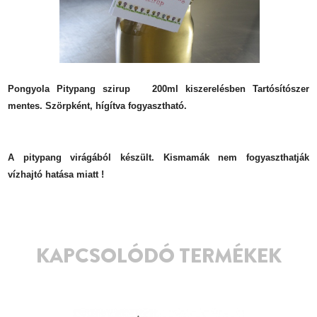
Pongyola Pitypang szirup 200ml kiszerelésben Tartósítószer
mentes. Szörpként, hígítva fogyasztható.
A pitypang virágából készült. Kismamák nem fogyaszthatják
vízhajtó hatása miatt !
KAPCSOLÓDÓ TERMÉKEK