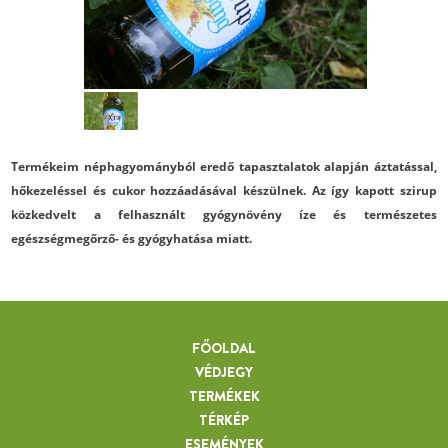
Termékeim néphagyományból eredő tapasztalatok alapján áztatással,
hőkezeléssel és cukor hozzáadásával készülnek. Az így kapott szirup
közkedvelt a felhasznált gyógynövény íze és természetes
egészségmegőrző- és gyógyhatása miatt.
FŐOLDAL
VÉDJEGY
TERMÉKEK
TÉRKÉP
ESEMÉNYEK