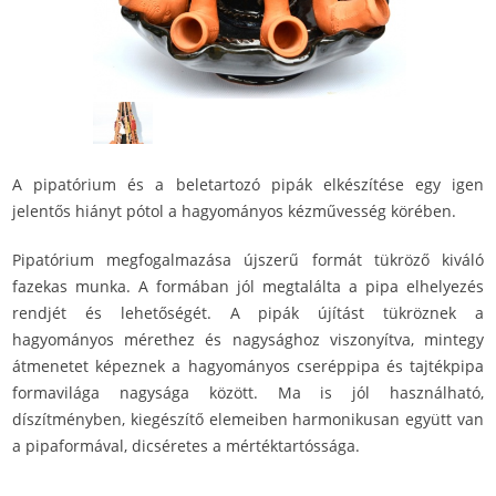
A pipatórium és a beletartozó pipák elkészítése egy igen
jelentős hiányt pótol a hagyományos kézművesség körében.
Pipatórium megfogalmazása újszerű formát tükröző kiváló
fazekas munka. A formában jól megtalálta a pipa elhelyezés
rendjét és lehetőségét. A pipák újítást tükröznek a
hagyományos mérethez és nagysághoz viszonyítva, mintegy
átmenetet képeznek a hagyományos cseréppipa és tajtékpipa
formavilága nagysága között. Ma is jól használható,
díszítményben, kiegészítő elemeiben harmonikusan együtt van
a pipaformával, dicséretes a mértéktartóssága.