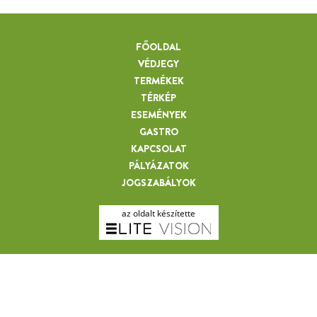
FŐOLDAL
VÉDJEGY
TERMÉKEK
TÉRKÉP
ESEMÉNYEK
GASTRO
KAPCSOLAT
PÁLYÁZATOK
JOGSZABÁLYOK
az oldalt készítette
ORVOS JÓZSEFNÉ