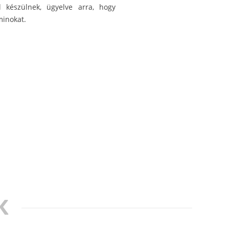
 készülnek, ügyelve arra, hogy
minokat.
K