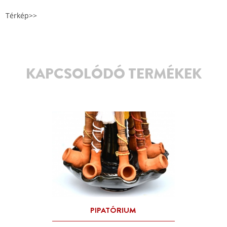
Térkép>>
KAPCSOLÓDÓ TERMÉKEK