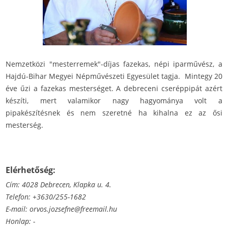
Nemzetközi "mesterremek"-díjas fazekas, népi iparművész, a
Hajdú-Bihar Megyei Népművészeti Egyesület tagja. Mintegy 20
éve űzi a fazekas mesterséget. A debreceni cseréppipát azért
készíti, mert valamikor nagy hagyománya volt a
pipakészítésnek és nem szeretné ha kihalna ez az ősi
mesterség.
Elérhetőség:
Cím: 4028 Debrecen, Klapka u. 4.
Telefon: +3630/255-1682
E-mail:
orvos.jozsefne@freemail.hu
Honlap: -