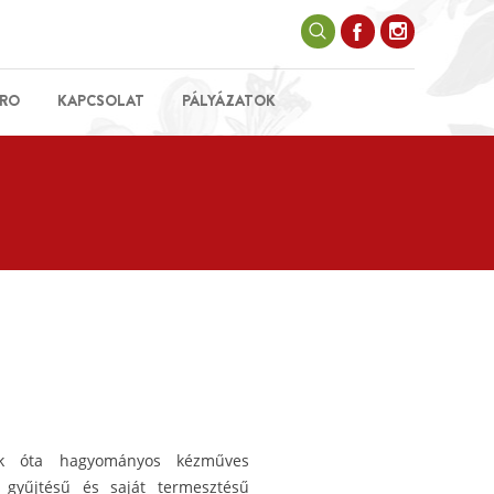
RO
KAPCSOLAT
PÁLYÁZATOK
iók óta hagyományos kézműves
ki gyűjtésű és saját termesztésű