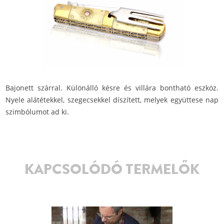
Bajonett szárral. Különálló késre és villára bontható eszköz.
Nyele alátétekkel, szegecsekkel díszített, melyek együttese nap
szimbólumot ad ki.
KAPCSOLÓDÓ TERMELŐK