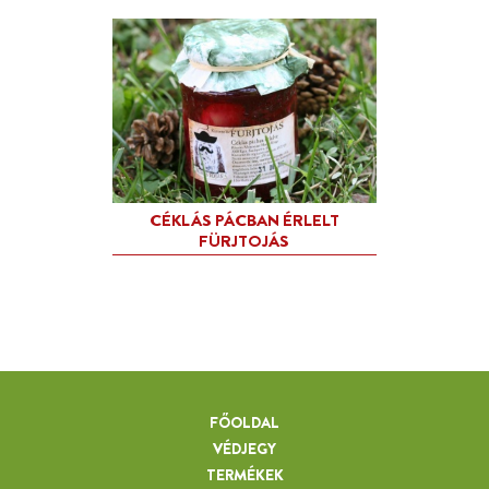
SAJTOLT NAPRAFORGÓ
OLAJBAN ÉRLELT FÜRJTOJ
FŐOLDAL
TÁRKONYOS PÁCBAN ÉRLE
VÉDJEGY
FÜRJTOJÁS
TERMÉKEK