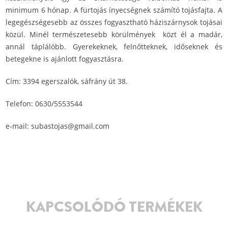
minimum 6 hónap. A fürtojás ínyecségnek számító tojásfajta. A
legegészségesebb az összes fogyasztható háziszárnysok tojásai
közül. Minél természetesebb körülmények közt él a madár,
annál táplálóbb. Gyerekeknek, felnőtteknek, időseknek és
betegekne is ajánlott fogyasztásra.
Cím: 3394 egerszalók, sáfrány út 38.
Telefon: 0630/5553544
e-mail: subastojas@gmail.com
KAPCSOLÓDÓ TERMÉKEK