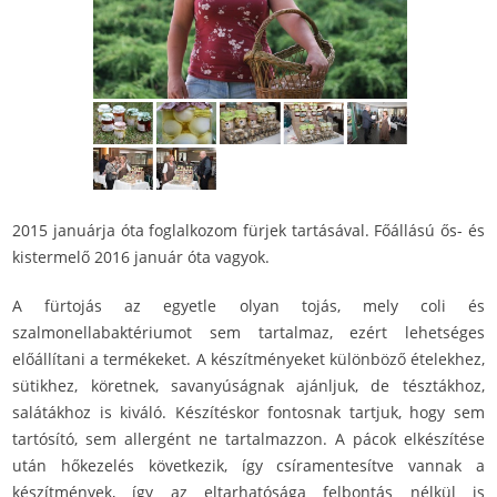
2015 januárja óta foglalkozom fürjek tartásával. Főállású ős- és
kistermelő 2016 január óta vagyok.
A fürtojás az egyetle olyan tojás, mely coli és
szalmonellabaktériumot sem tartalmaz, ezért lehetséges
előállítani a termékeket. A készítményeket különböző ételekhez,
sütikhez, köretnek, savanyúságnak ajánljuk, de tésztákhoz,
salátákhoz is kiváló. Készítéskor fontosnak tartjuk, hogy sem
tartósító, sem allergént ne tartalmazzon. A pácok elkészítése
után hőkezelés következik, így csíramentesítve vannak a
készítmények, így az eltarhatósága felbontás nélkül is