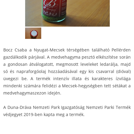
Bocz Csaba a Nyugat-Mecsek térségében található Pellérden
gazdálkodik párjával. A medvehagyma pesztó elkészítése során
a gondosan átválogatott, megmosott leveleket ledarálja, majd
só és napraforgóolaj hozzáadásával egy kis csavarral (dióval)
üvegezi be. A termék intenzív illata és karakteres ízvilága
mindenki számára felidézi a Mecsek-hegységben tett sétákat a
medvehagymaszezon idején.
A Duna-Dráva Nemzeti Park Igazgatóság Nemzeti Parki Termék
védjegyet 2019-ben kapta meg a termék.