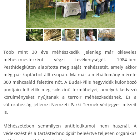
Több mint 30 éve méhészkedik, jelenleg már okleveles
méhészmesterként végzi tevékenységét. 1984-ben
Pesthidegkúton alapította meg saját méhészetét, amely akkor
még pár kaptárból állt csupán. Ma már a méhállomány mérete
300 méhcsalád felettire nőt. A Budai-Pilis hegyvidék különböző
pontjain lelhetők meg sokszínű termőhelyei, amelyek kedvező
körülményeket nyújtanak a terroir méhészkedésnek. Ez a
változatosság jellemzi Nemzeti Parki Termék védjegyes mézeit
is.
Méhészetében semmilyen antibiotikumot nem használ. A
védekezést és a tartástechnológiát beleértve teljesen organikus