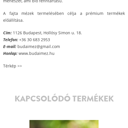
méhészet, ami bio fenntartású.
A fajta mézek termelésében célja a prémium termékek
előállítása.
Cím:
1126 Budapest, Hollósy Simon u. 18.
Telefon:
+36 30 683 2953
E-mail:
budaimez@gmail.com
Honlap:
www.budaimez.hu
Térkép >>
KAPCSOLÓDÓ TERMÉKEK