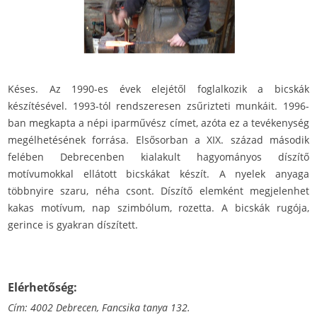
Késes. Az 1990-es évek elejétől foglalkozik a bicskák
készítésével. 1993-tól rendszeresen zsűrizteti munkáit. 1996-
ban megkapta a népi iparművész címet, azóta ez a tevékenység
megélhetésének forrása. Elsősorban a XIX. század második
felében Debrecenben kialakult hagyományos díszítő
motívumokkal ellátott bicskákat készít. A nyelek anyaga
többnyire szaru, néha csont. Díszítő elemként megjelenhet
kakas motívum, nap szimbólum, rozetta. A bicskák rugója,
gerince is gyakran díszített.
Elérhetőség:
Cím: 4002 Debrecen, Fancsika tanya 132.