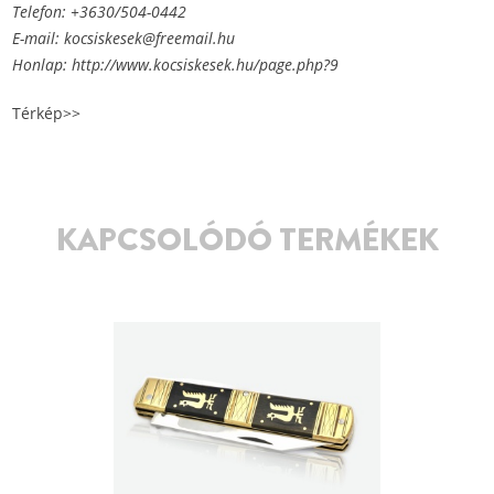
Telefon: +3630/504-0442
E-mail:
kocsiskesek@freemail.hu
Honlap:
http://www.kocsiskesek.hu/page.php?9
Térkép>>
KAPCSOLÓDÓ TERMÉKEK