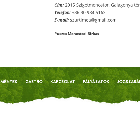
Cím:
2015 Szigetmonostor, Galagonya tér
Telefon:
+36 30 984 5163
E-mail:
szurtimea@gmail.com
Puszta Monostori Birkas
EMÉNYEK
GASTRO
KAPCSOLAT
PÁLYÁZATOK
JOGSZABÁ