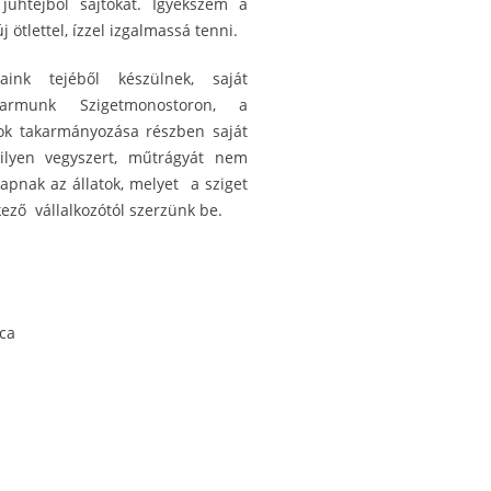
juhtejből sajtokat. Igyekszem a
j ötlettel, ízzel izgalmassá tenni.
aink tejéből készülnek, saját
 farmunk Szigetmonostoron, a
atok takarmányozása részben saját
ilyen vegyszert, műtrágyát nem
apnak az állatok, melyet a sziget
kező vállalkozótól szerzünk be.
ca