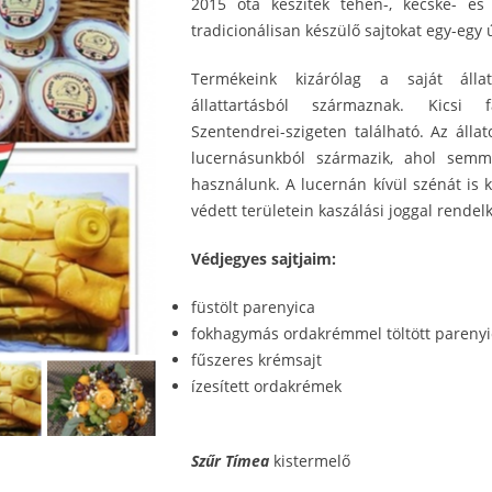
2015 óta készítek tehén-, kecske- és 
tradicionálisan készülő sajtokat egy-egy ú
Termékeink kizárólag a saját állat
állattartásból származnak. Kicsi
Szentendrei-szigeten található. Az áll
lucernásunkból származik, ahol semm
használunk. A lucernán kívül szénát is k
védett területein kaszálási joggal rendel
Védjegyes sajtjaim:
füstölt parenyica
fokhagymás ordakrémmel töltött parenyi
fűszeres krémsajt
ízesített ordakrémek
Szűr Tímea
kistermelő