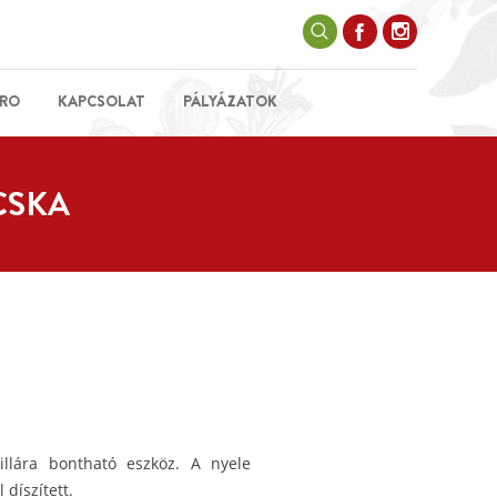
RO
KAPCSOLAT
PÁLYÁZATOK
CSKA
villára bontható eszköz. A nyele
 díszített.