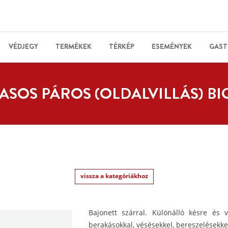
VÉDJEGY
TERMÉKEK
TÉRKÉP
ESEMÉNYEK
GAST
ASOS PÁROS (OLDALVILLÁS) BI
vissza a kategóriákhoz
Bajonett szárral. Különálló késre és 
berakásokkal, vésésekkel, bereszelésekkel