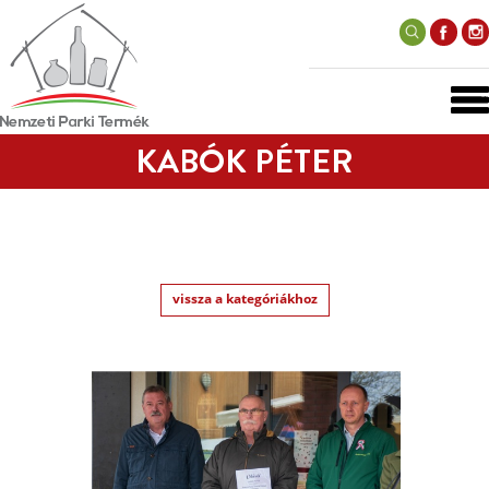
KABÓK PÉTER
vissza a kategóriákhoz