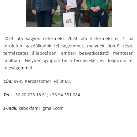
2023 óta vagyok őstermelő, 2024 óta kistermelő is. 1 ha
területen gazdálkodok feleségemmel, melynek döntő része
természetes állapotában, emberi beavatkozástól mentesen
található. Helyben gyűjtöm be a terméseket, és dolgozom fel
feleségemmel.
Cím:
9945 Kercaszomor, Fő út 68.
Tel.:
+36 20 223 18 51; +36 94 351 084
E-mail:
kabokfam@gmail.com