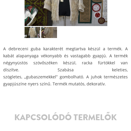
A debreceni guba karakterét megtartva készül a termék. A
kabát alapanyaga vékonyabb és vastagabb gyapjú. A termék
négynyüstös szövőszéken készül, racka fürtökkel van
díszítve. Szabása keleties,
szögletes, „gubaszemekkel” gombolható. A juhok természetes
gyapjúszíne nyers színű. Termék mutatós, dekoratív.
KAPCSOLÓDÓ TERMELŐK