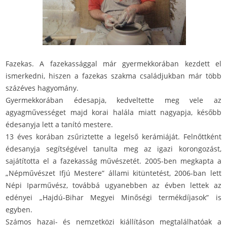
Fazekas. A fazekassággal már gyermekkorában kezdett el
ismerkedni, hiszen a fazekas szakma családjukban már több
százéves hagyomány.
Gyermekkorában édesapja, kedveltette meg vele az
agyagművességet majd korai halála miatt nagyapja, később
édesanyja lett a tanító mestere.
13 éves korában zsűriztette a legelső kerámiáját. Felnőttként
édesanyja segítségével tanulta meg az igazi korongozást,
sajátította el a fazekasság művészetét. 2005-ben megkapta a
„Népművészet Ifjú Mestere” állami kitüntetést, 2006-ban lett
Népi Iparművész, továbbá ugyanebben az évben lettek az
edényei „Hajdú-Bihar Megyei Minőségi termékdíjasok” is
egyben.
Számos hazai- és nemzetközi kiállításon megtalálhatóak a