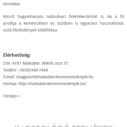
termékei.
Készít hagyományos nádudvari feketekerámiát is, de a fő
profilja a kemencében és sütőben is egyaránt használható,
sütő-főzőedények előállítása.
Elérhetőség:
Cím: 4181 Nádudvar, Miklós utca 37.
Telefon: +3630/340-7468
E-mail: knagyzsolt@nadudvarikemencesedenyek.hu
Honlap:
http://nadudvarikemencesedenyek.hu/
Térkép>>