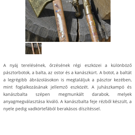
A nyáj terelésének, őrzésének régi eszközei a különböző
pásztorbotok, a balta, az ostor és a kanászkürt. A botot, a baltát
a legrégibb ábrázolásokon is megtaláljuk a pásztor kezében,
mint foglalkozásának jellemző eszközét. A juhászkampó és
kanászbalta szépen megmunkált darabok, melyek
anyagmegválasztása kiváló. A kanászbalta feje rézből készült, a
nyele pedig vadkörtefából berakásos díszítéssel.