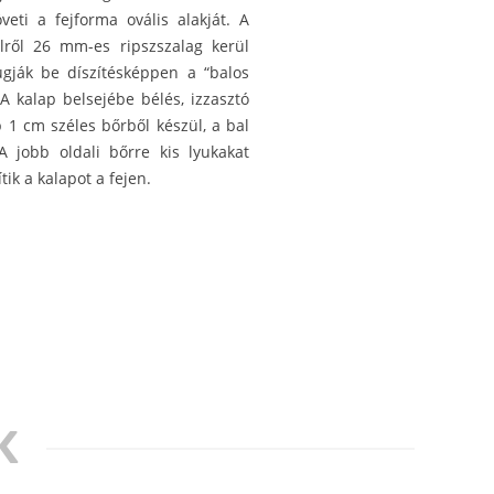
eti a fejforma ovális alakját. A
lről 26 mm-es ripszszalag kerül
ugják be díszítésképpen a “balos
 A kalap belsejébe bélés, izzasztó
 1 cm széles bőrből készül, a bal
A jobb oldali bőrre kis lyukakat
tik a kalapot a fejen.
K