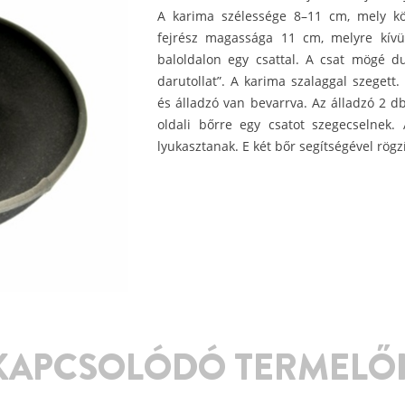
A karima szélessége 8–11 cm, mely köv
fejrész magassága 11 cm, melyre kívü
baloldalon egy csattal. A csat mögé d
darutollat”. A karima szalaggal szegett.
és álladzó van bevarrva. Az álladzó 2 db
oldali bőrre egy csatot szegecselnek. 
lyukasztanak. E két bőr segítségével rögzí
KAPCSOLÓDÓ TERMELŐ