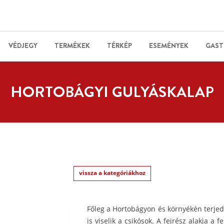
VÉDJEGY
TERMÉKEK
TÉRKÉP
ESEMÉNYEK
GAST
HORTOBÁGYI GULYÁSKALAP
vissza a kategóriákhoz
Főleg a Hortobágyon és környékén terjedt
is viselik a csikósok. A fejrész alakja a 