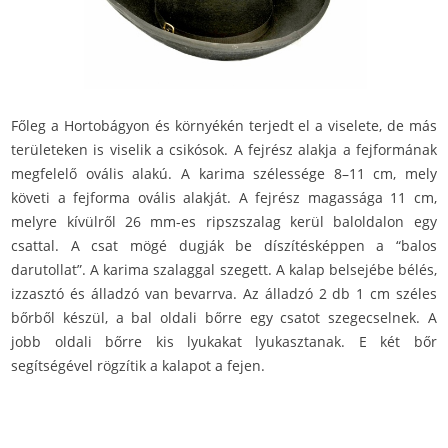
Főleg a Hortobágyon és környékén terjedt el a viselete, de más
területeken is viselik a csikósok. A fejrész alakja a fejformának
megfelelő ovális alakú. A karima szélessége 8–11 cm, mely
követi a fejforma ovális alakját. A fejrész magassága 11 cm,
melyre kívülről 26 mm-es ripszszalag kerül baloldalon egy
csattal. A csat mögé dugják be díszítésképpen a “balos
darutollat”. A karima szalaggal szegett. A kalap belsejébe bélés,
izzasztó és álladzó van bevarrva. Az álladzó 2 db 1 cm széles
bőrből készül, a bal oldali bőrre egy csatot szegecselnek. A
jobb oldali bőrre kis lyukakat lyukasztanak. E két bőr
segítségével rögzítik a kalapot a fejen.