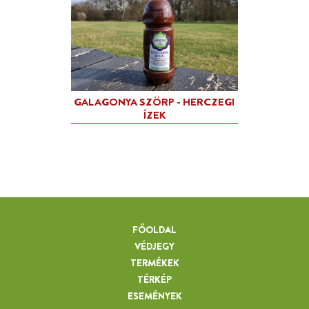
ZÖLD DIÓ BEFŐTT
FŐOLDAL
VÉDJEGY
TERMÉKEK
TÉRKÉP
KÖKÉNY SZÖRP - HERCZEG Í
ESEMÉNYEK