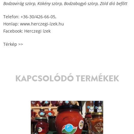
Bodzavirág szörp, Kökény szörp, Bodzabogyó szörp, Zöld dió befőtt
Telefon: +36-30/426-66-05,
Honlap:
www.herczegi-ízek.hu
Facebook:
Herczegi ízek
Térkép >>
KAPCSOLÓDÓ TERMÉKEK