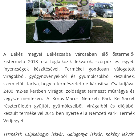
A Békés megyei Békéscsaba városában élő őstermelő-
kistermelő 2013 óta foglalkozik lekvárok, szörpök és egyéb
ínyencségek készítésével. Termékei gondosan válogatott
virágokból, gyógynövényekből és gyümölcsökből készülnek,
szem előtt tartva, hogy a természetet ne károsítsa. Családjával
2400 m2-es kertben virágot, zöldséget termeszt műtrágya és
vegyszermentesen. A Körös-Maros Nemzeti Park Kis-Sárrét
részterületén gyűjtött gyümölcseiből, virágaiból és diójából
készült termékeivel 2015-ben nyerte el a Nemzeti Parki Termék
Védjegyet.
Termékei: Csipkebogyó lekvár, Galagonya lekvár, Kökény lekvár,