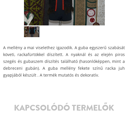
A mellény a mai viselethez igazodik. A guba egyszerű szabását
követi, rackafürtökkel díszített. A nyaknál és az elején piros
szegés és gubaszem díszítés található (hasonlóképpen, mint a
debreceni gubán). A guba mellény fekete színű racka juh
gyapjából készült . A termék mutatós és dekoratív.
KAPCSOLÓDÓ TERMELŐK