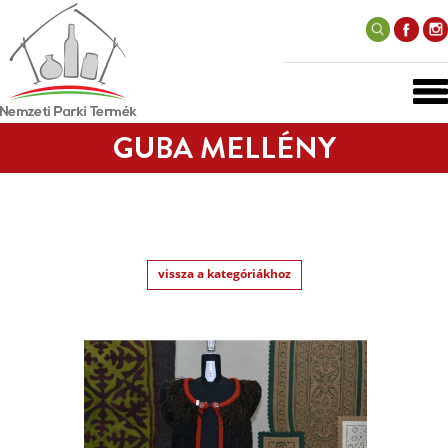
GUBA MELLÉNY
vissza a kategóriákhoz