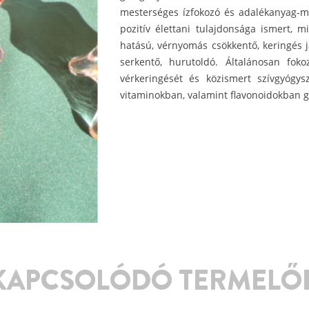
mesterséges ízfokozó és adalékanyag-
pozitív élettani tulajdonsága ismert, m
hatású, vérnyomás csökkentő, keringés j
serkentő, hurutoldó. Általánosan foko
vérkeringését és közismert szívgyógy
vitaminokban, valamint flavonoidokban 
KAPCSOLÓDÓ TERMELŐ