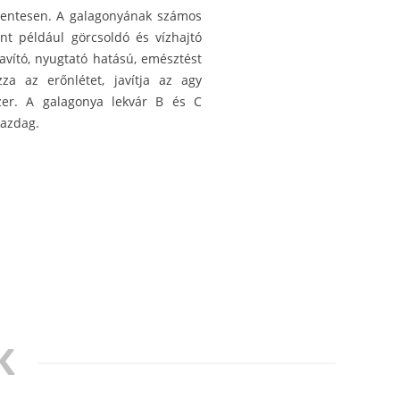
mentesen. A galagonyának számos
int például görcsoldó és vízhajtó
avító, nyugtató hatású, emésztést
zza az erőnlétet, javítja az agy
szer. A galagonya lekvár B és C
gazdag.
K