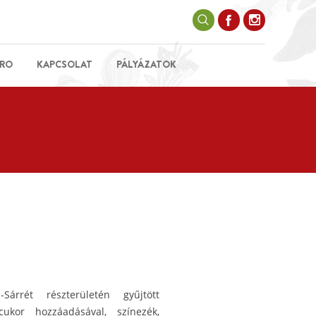
RO
KAPCSOLAT
PÁLYÁZATOK
árrét részterületén gyűjtött
ukor hozzáadásával, színezék,