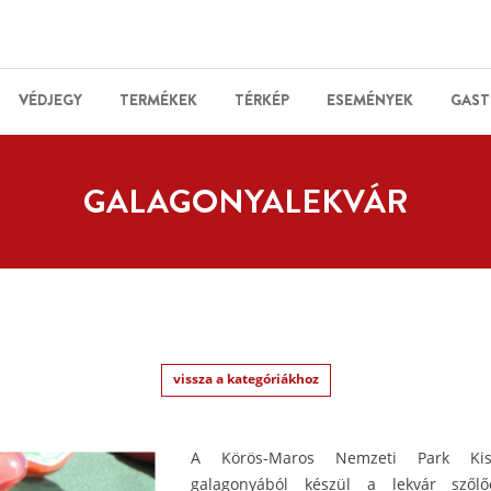
VÉDJEGY
TERMÉKEK
TÉRKÉP
ESEMÉNYEK
GAST
GALAGONYALEKVÁR
vissza a kategóriákhoz
A Körös-Maros Nemzeti Park Kis-S
galagonyából készül a lekvár szőlőc