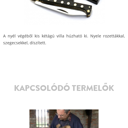
A nyél végéből kis kétágú villa húzható ki. Nyele rozettákkal,
szegecsekkel, díszített.
KAPCSOLÓDÓ TERMELŐK