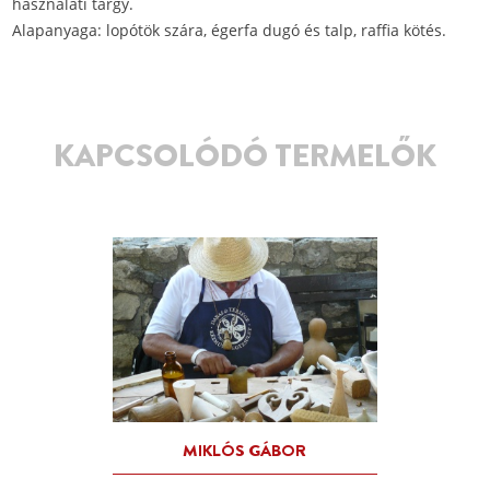
használati tárgy.
Alapanyaga: lopótök szára, égerfa dugó és talp, raffia kötés.
KAPCSOLÓDÓ TERMELŐK