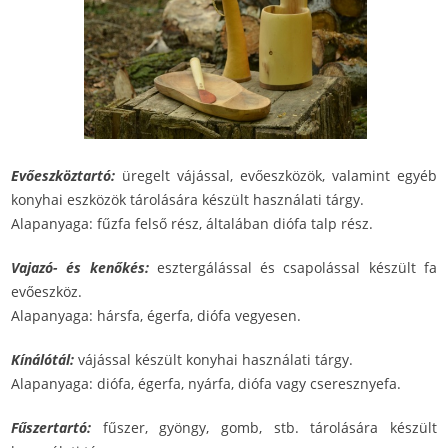
Evőeszköztartó:
üregelt vájással, evőeszközök, valamint egyéb
konyhai eszközök tárolására készült használati tárgy.
Alapanyaga: fűzfa felső rész, általában diófa talp rész.
Vajazó- és kenőkés:
esztergálással és csapolással készült fa
evőeszköz.
Alapanyaga: hársfa, égerfa, diófa vegyesen.
Kínálótál:
vájással készült konyhai használati tárgy.
Alapanyaga: diófa, égerfa, nyárfa, diófa vagy cseresznyefa.
Fűszertartó:
fűszer, gyöngy, gomb, stb. tárolására készült