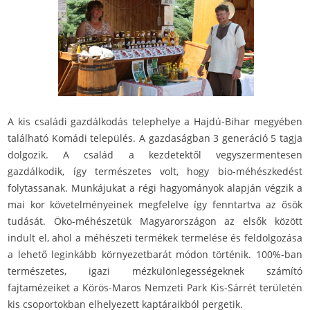
A kis családi gazdálkodás telephelye a Hajdú-Bihar megyében
található Komádi település. A gazdaságban 3 generáció 5 tagja
dolgozik. A család a kezdetektől vegyszermentesen
gazdálkodik, így természetes volt, hogy bio-méhészkedést
folytassanak. Munkájukat a régi hagyományok alapján végzik a
mai kor követelményeinek megfelelve így fenntartva az ősök
tudását. Öko-méhészetük Magyarországon az elsők között
indult el, ahol a méhészeti termékek termelése és feldolgozása
a lehető leginkább környezetbarát módon történik. 100%-ban
természetes, igazi mézkülönlegességeknek számító
fajtamézeiket a Körös-Maros Nemzeti Park Kis-Sárrét területén
kis csoportokban elhelyezett kaptáraikból pergetik.