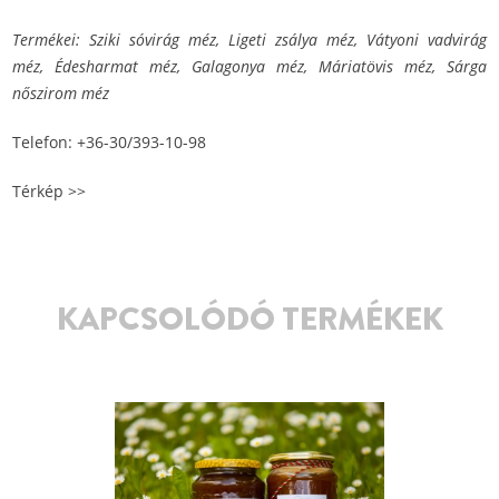
Termékei: Sziki sóvirág méz, Ligeti zsálya méz, Vátyoni vadvirág
méz, Édesharmat méz, Galagonya méz, Máriatövis méz, Sárga
nőszirom méz
Telefon: +36-30/393-10-98
Térkép >>
KAPCSOLÓDÓ TERMÉKEK