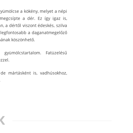
gyümölcse a kökény, melyet a népi
 megcsípte a dér. Ez így igaz is,
, a dértől viszont édeskés, szilva
a legfontosabb a daganatmegelőző
mának köszönhető.
 gyümölcstartalom. Fatüzelésű
zzel.
 de mártásként is, vadhúsokhoz,
.
K