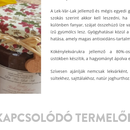
A Lek-Vár-Lak jellemző és mégis egyedi 
szokás szerint akkor kell leszedni, ha
különben fanyar, szájat összehúzó íze van
ízű gyümölcs lesz. Gyógyhatásai közül 
hatása, amely magas antioxidáns-tartal
Kökénylekvárukra jellemző a 80%-os
üstökben készítik, a hagyományt ápolva e
Szívesen ajánlják nemcsak lekvárként,
sültekhez, sajttálakhoz, natúr joghurthoz
KAPCSOLÓDÓ TERMELŐ