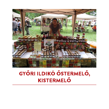
GYŐRI ILDIKÓ ŐSTERMELŐ,
KISTERMELŐ