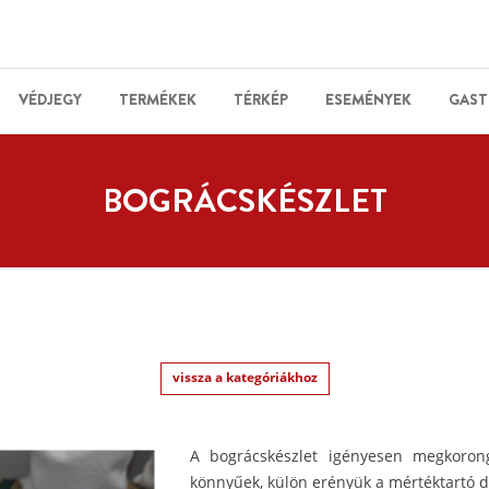
VÉDJEGY
TERMÉKEK
TÉRKÉP
ESEMÉNYEK
GAST
BOGRÁCSKÉSZLET
vissza a kategóriákhoz
A bográcskészlet igényesen megkorong
könnyűek, külön erényük a mértéktartó dí