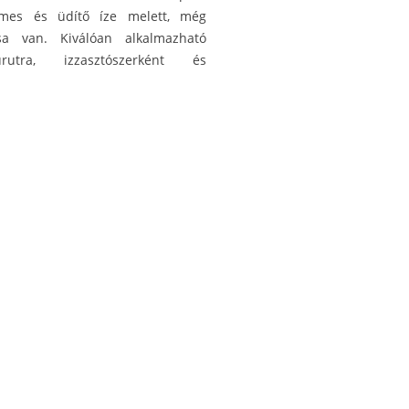
lemes és üdítő íze melett, még
sa van. Kiválóan alkalmazható
rutra, izzasztószerként és