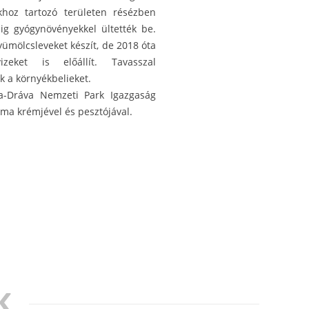
ukhoz tartozó területen résézben
dig gyógynövényekkel ültették be.
yümölcsleveket készít, de 2018 óta
vizeket is előállít. Tavasszal
ák a környékbelieket.
a-Dráva Nemzeti Park Igazgaság
ma krémjével és pesztójával.
K