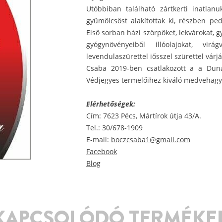
Utóbbiban található zártkerti inatlan
gyümölcsöst alakítottak ki, részben pe
Első sorban házi szörpöket, lekvárokat, g
gyógynövényeiből illóolajokat, virág
levendulaszürettel iősszel szürettel várj
Csaba 2019-ben csatlakozott a a Dun
Védjegyes termelőihez kiváló medvehagy
Elérhetőségek:
Cím: 7623 Pécs, Mártírok útja 43/A.
Tel.: 30/678-1909
E-mail:
boczcsaba1@gmail.com
Facebook
Blog
KAPCSOLÓDÓ TERMÉKE