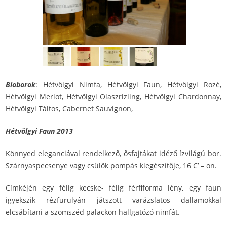
Bioborok
: Hétvölgyi Nimfa, Hétvölgyi Faun, Hétvölgyi Rozé,
Hétvölgyi Merlot, Hétvölgyi Olaszrizling, Hétvölgyi Chardonnay,
Hétvölgyi Táltos, Cabernet Sauvignon,
Hétvölgyi Faun 2013
Könnyed eleganciával rendelkező, ősfajtákat idéző ízvilágú bor.
Szárnyaspecsenye vagy csülök pompás kiegészítője, 16 C’ – on.
Címkéjén egy félig kecske- félig férfiforma lény, egy faun
igyekszik rézfurulyán játszott varázslatos dallamokkal
elcsábítani a szomszéd palackon hallgatózó nimfát.