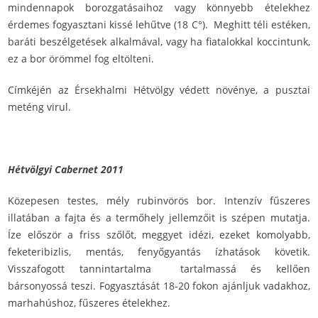
mindennapok borozgatásaihoz vagy könnyebb ételekhez
érdemes fogyasztani kissé lehűtve (18 C°). Meghitt téli estéken,
baráti beszélgetések alkalmával, vagy ha fiatalokkal koccintunk,
ez a bor örömmel fog eltölteni.
Címkéjén az Érsekhalmi Hétvölgy védett növénye, a pusztai
meténg virul.
Hétvölgyi Cabernet 2011
Közepesen testes, mély rubinvörös bor. Intenzív fűszeres
illatában a fajta és a termőhely jellemzőit is szépen mutatja.
Íze először a friss szőlőt, meggyet idézi, ezeket komolyabb,
feketeribizlis, mentás, fenyőgyantás ízhatások követik.
Visszafogott tannintartalma tartalmassá és kellően
bársonyossá teszi. Fogyasztását 18-20 fokon ajánljuk vadakhoz,
marhahúshoz, fűszeres ételekhez.