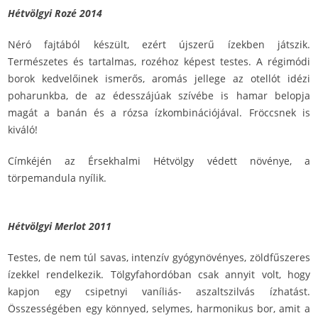
Hétvölgyi Rozé 2014
Néró fajtából készült, ezért újszerű ízekben játszik.
Természetes és tartalmas, rozéhoz képest testes. A régimódi
borok kedvelőinek ismerős, aromás jellege az otellót idézi
poharunkba, de az édesszájúak szívébe is hamar belopja
magát a banán és a rózsa ízkombinációjával. Fröccsnek is
kiváló!
Címkéjén az Érsekhalmi Hétvölgy védett növénye, a
törpemandula nyílik.
Hétvölgyi Merlot 2011
Testes, de nem túl savas, intenzív gyógynövényes, zöldfűszeres
ízekkel rendelkezik. Tölgyfahordóban csak annyit volt, hogy
kapjon egy csipetnyi vaníliás- aszaltszilvás ízhatást.
Összességében egy könnyed, selymes, harmonikus bor, amit a