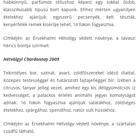
habkönnyű, parfümös stílushoz képest egy sokkal ősibb,
klasszikusabb típusú bort kapunk. Ehhez mérten ugyanilyen
ételekhez ajánljuk: egyszerű pecsenyék, kelt tészták,
kenyérfélék remek kísérője lehet, 14 fokon fogyasztva.
Címkéjén az Érsekhalmi Hétvölgy védett növénye, a tavaszi
hérics bontja szirmait.
Hétvölgyi Chardonnay 2009
Tekintélyes bor, szénát, avart, zöldfűszereket idéző illattal.
Közepes testességgel és határozott fajtajelleggel bír. Ízében a
citrusos, fanyar jelleg vezet, amihez egy kis déligyümölcsös íz
kedvességet, a palackos érlelés animális jegyei komolyságot
adnak. 16 fokon fogyasztva ajánljuk salátákhoz, zöldséges
ételekhez, spárgához, spenóthoz, natúr sült húsokhoz.
Címkéjén az Érsekhalmi Hétvölgy védett növénye, a szártalan
csüdfű látható.