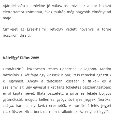
Ajándékozásra, emlékbe jó választás, mivel ez a bor hosszú
élettartamra számíthat, évek múltán még nagyobb élményt ad
majd.
Címkéjét az Érsekhalmi Hétvölgy védett növénye, a törpe
nőszirom díszíti.
Hétvölgyi Táltos 2009
Gránátszínű, közepesen testes Cabernet Sauvignon- Merlot
házasítás. E két fajta egy klasszikus pár, itt is remekül egészítik
ki egymást. Ahogy a táltosban összeér a fizikai- és a
szellemvilág, úgy egyesül a két fajta tökéletes összhangzatban:
erről kapta nevét. Illata összetett: a piros és fekete bogyós
gyümölcsök mögött kellemes gyógynövényes jegyek (boróka,
zsálya, kamilla, nyírfavíz) érezhetők. A hordós érlelés jegyei
csak fűszerezik a bort, de nem uralkodnak. Az enyhe tölgyfás,