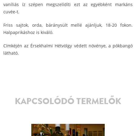
vaníliás íz szépen megszelídíti ezt az egyébként markáns
cuvée-t.
Friss sajtok, orda, báránysült mellé ajánljuk, 18-20 fokon.
Halpaprikáshoz is kiváló.
Címkéjén az Érsekhalmi Hétvölgy védett növénye, a pókbangó
látható.
KAPCSOLÓDÓ TERMELŐK