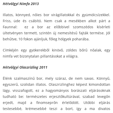
Hétvölgyi Nimfa 2013
Illatos, könnyed, nőies bor virágillatokkal és gyümölcsízekkel.
Friss, üde és csábító. Nem csak a mesékben alkot párt a
Faunnal: ez a bor az előbbivel szomszédos kísérleti
ültetvényen termett, szintén új nemesítésű fajták termése. Jól
behűtve, 10 fokon ajánljuk, főleg hölgyek poharába.
Címkéjén egy gyökerekből kinövő, zöldes bőrű nőalak, egy
nimfa vet bizonytalan pillantásokat a világra.
Hétvölgyi Olaszrizling 2011
Élénk szalmaszínű bor, mely száraz, de nem savas. Könnyű,
egyszerű, szolidan illatos. Olaszrizlinghez képest kimondottan
lágy, visszafogott, ez a hagyományos borászati eljárásoknak
tudható be: természetes erjesztőkultúrával, szabad levegőn
erjedt, majd a finomseprőn érlelődött. Utóbbi eljárás
testesebbé, krémesebbé teszi a bort, így a ma divatos