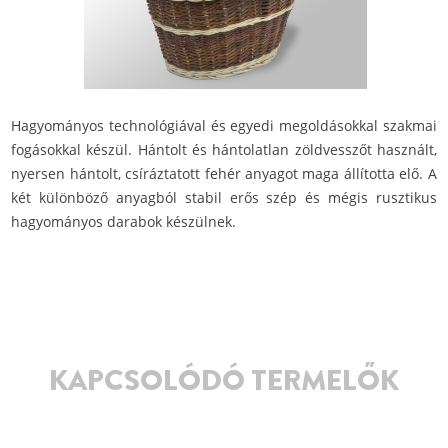
Hagyományos technológiával és egyedi megoldásokkal szakmai
fogásokkal készül. Hántolt és hántolatlan zöldvesszőt használt,
nyersen hántolt, csíráztatott fehér anyagot maga állította elő. A
két különböző anyagból stabil erős szép és mégis rusztikus
hagyományos darabok készülnek.
KAPCSOLÓDÓ TERMELŐK