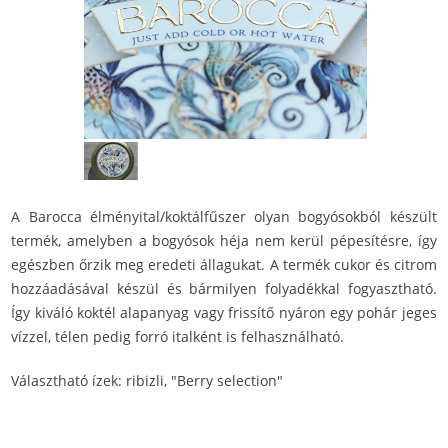
A Barocca élményital/koktálfűszer olyan bogyósokból készült
termék, amelyben a bogyósok héja nem kerül pépesítésre, így
egészben őrzik meg eredeti állagukat. A termék cukor és citrom
hozzáadásával készül és bármilyen folyadékkal fogyasztható.
Így kiváló koktél alapanyag vagy frissítő nyáron egy pohár jeges
vízzel, télen pedig forró italként is felhasználható.
Választható ízek: ribizli, "Berry selection"