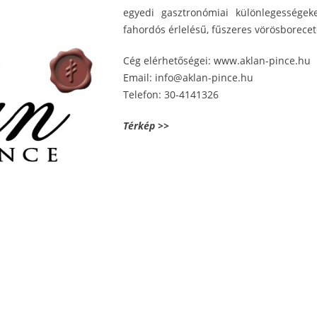
egyedi gasztronómiai különlegességeke
fahordós érlelésű, fűszeres vörösborece
Cég elérhetőségei: www.aklan-pince.hu
Email: info@aklan-pince.hu
Telefon: 30-4141326
Térkép >>