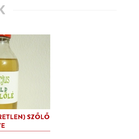
K
RETLEN) SZŐLŐ
VE