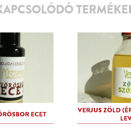
KAPCSOLÓDÓ TERMÉKE
VERJUS ZÖLD (É
ÖRÖSBOR ECET
LE