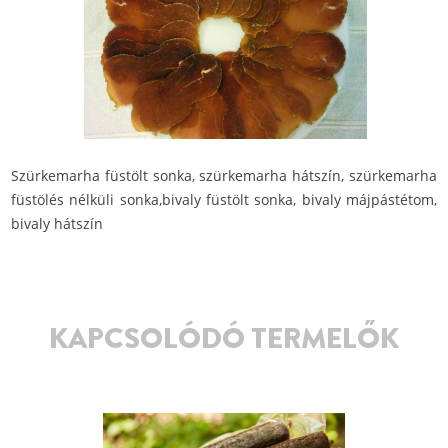
Szürkemarha füstölt sonka, szürkemarha hátszín, szürkemarha
füstölés nélküli sonka,bivaly füstölt sonka, bivaly májpástétom,
bivaly hátszín
KAPCSOLÓDÓ TERMELŐK