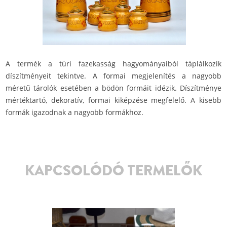
A termék a túri fazekasság hagyományaiból táplálkozik
díszítményeit tekintve. A formai megjelenítés a nagyobb
méretű tárolók esetében a bödön formáit idézik. Díszítménye
mértéktartó, dekoratív, formai kiképzése megfelelő. A kisebb
formák igazodnak a nagyobb formákhoz.
KAPCSOLÓDÓ TERMELŐK