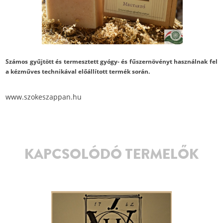
Számos gyűjtött és termesztett gyógy- és fűszernövényt használnak fel
a kézműves technikával előállított termék során.
www.szokeszappan.hu
KAPCSOLÓDÓ TERMELŐK