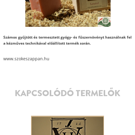
Számos gyűjtött és termesztett gyógy- és fűszernövényt használnak fel
a kézműves technikával előállított termék során.
www.szokeszappan.hu
KAPCSOLÓDÓ TERMELŐK