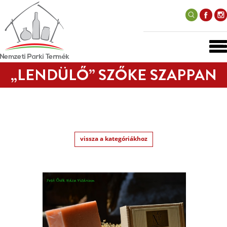
„LENDÜLŐ” SZŐKE SZAPPAN
vissza a kategóriákhoz