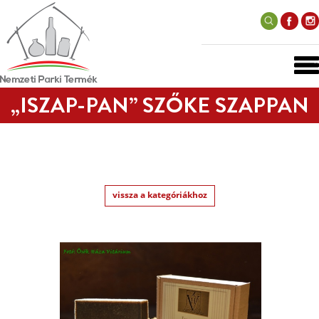
„ISZAP-PAN” SZŐKE SZAPPAN
vissza a kategóriákhoz