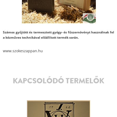
Számos gyűjtött és termesztett gyógy- és fűszernövényt használnak fel
a kézműves technikával előállított termék során.
www.szokeszappan.hu
KAPCSOLÓDÓ TERMELŐK