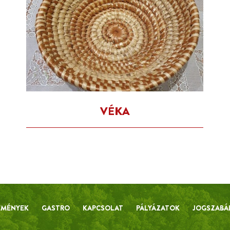
VÉKA
EMÉNYEK
GASTRO
KAPCSOLAT
PÁLYÁZATOK
JOGSZABÁ