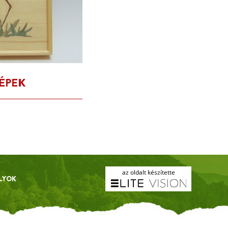
ÉPEK
az oldalt készítette
LYOK