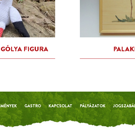
 GÓLYA FIGURA
PALAK
EMÉNYEK
GASTRO
KAPCSOLAT
PÁLYÁZATOK
JOGSZABÁ