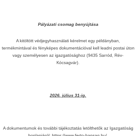
Pályázati csomag benyújtása
A kitöltött védjegyhasználati kérelmet egy példányban,
termékmintával és fényképes dokumentációval kell leadni postai úton
vagy személyesen az igazgatósághoz (9435 Sarród, Rév-
Kócsagvár).
2026. július 31-ig.
A dokumentumok és további tájékoztatás letölthetők az Igazgatóság
honlapjáról:
https://www.ferto-hansag.hu/
.