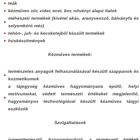
teák
kézműves sör, cider, ecet, bor, növényi alapú italok
méhészeti termékek (kivétel akác, aranyvessző, bálványfa és
selyemkóró méz)
tehén-, juh- és kecsketejből készült termékek
húskészítmények
Kézműves termékek:
természetes anyagok felhasználásával készült szappanok és
kozmetikumok
a tájegység kézműves hagyományaira épülő, helyi
motívumokat, védett természeti értékeket megjelenítő,
hagyományos technológiával készült kézműves tárgyi
eszközök
Szolgáltatások
ismeretterjesztő, hagyományőrző, a természeti értékek