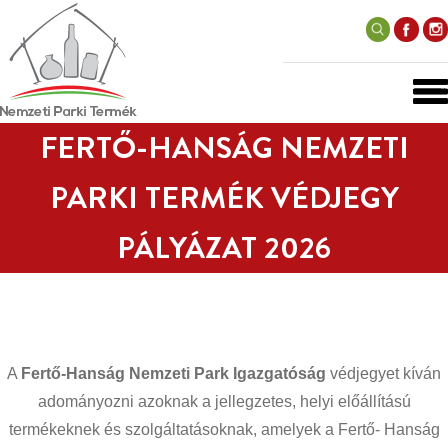
FERTŐ-HANSÁG NEMZETI
PARKI TERMÉK VÉDJEGY
PÁLYÁZAT 2026
A
Fertő-Hanság Nemzeti Park Igazgatóság
védjegyet kíván
adományozni azoknak a jellegzetes, helyi előállítású
termékeknek és szolgáltatásoknak, amelyek a Fertő- Hanság