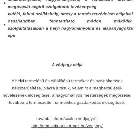
megóvását segítő szolgáltatói tevékenység
vidéki, falusi szálláshely, amely a természetvédelem céljaival
összhangban, fenntartható módon működik,
szolgáltatásaiban a helyi hagyományokra és alapanyagokra
épít
A védjegy célja
A helyi termelésű és előállítású termékek és szolgáltatások
népszerűsítése, piacra jutásuk, valamint a megbecsülésük
növelésének elősegítése, a hagyományos mesterségek megőrzése,
továbbá a természettel harmonikus gazdálkodás elősegítése.
További információk a védjegyről:
http://nemzetiparkitermek.hu/vedjegy/