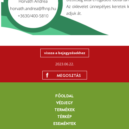
vissza a bejegyzésekhez
2023.06.22.
MEGOSZTÁS
FŐOLDAL
VÉDJEGY
TERMÉKEK
TÉRKÉP
ESEMÉNYEK