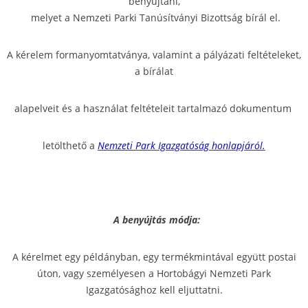
benyújtani,
melyet a Nemzeti Parki Tanúsítványi Bizottság bírál el.
A kérelem formanyomtatványa, valamint a pályázati feltételeket,
a bírálat
alapelveit és a használat feltételeit tartalmazó dokumentum
letölthető a
Nemzeti Park Igazgatóság honlapjáról.
A benyújtás módja:
A kérelmet egy példányban, egy termékmintával együtt postai
úton, vagy személyesen a Hortobágyi Nemzeti Park
Igazgatósághoz kell eljuttatni.