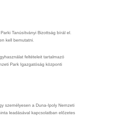
rki Tanúsítványi Bizottság bírál el.
en kell bemutatni.
gyhasználat feltételeit tartalmazó
emzeti Park Igazgatóság központi
.
agy személyesen a Duna-Ipoly Nemzeti
minta leadásával kapcsolatban előzetes