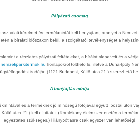
Pályázati csomag
ználati kérelmet és termékmintát kell benyújtani, amelyet a Nemzeti Pa
etén a bírálati időszakon belül, a szolgáltatói tevékenységet a helyszín
mint a részletes pályázati feltételeket, a bírálat alapelveit és a védje
s
nemzetiparkitermek.hu
honlapokról tölthető le, illetve a Duna-Ipoly N
ügyfélfogadási irodáján (1121 Budapest, Költő utca 21.) szerezhető be
A benyújtás módja
ékmintával és a terméknek jó minőségű fotójával együtt postai úton v
öltő utca 21.) kell eljuttatni. (Romlékony élelmiszer esetén a termék
egyeztetés szükséges.) Hiánypótlásra csak egyszer van lehetőség!