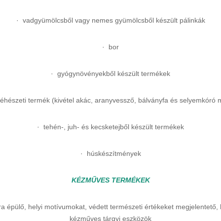
· vadgyümölcsből vagy nemes gyümölcsből készült pálinkák
· bor
· gyógynövényekből készült termékek
éhészeti termék (kivétel akác, aranyvessző, bálványfa és selyemkóró 
· tehén-, juh- és kecsketejből készült termékek
· húskészítmények
KÉZMŰVES TERMÉKEK
 épülő, helyi motívumokat, védett természeti értékeket megjelentető,
kézműves tárgyi eszközök