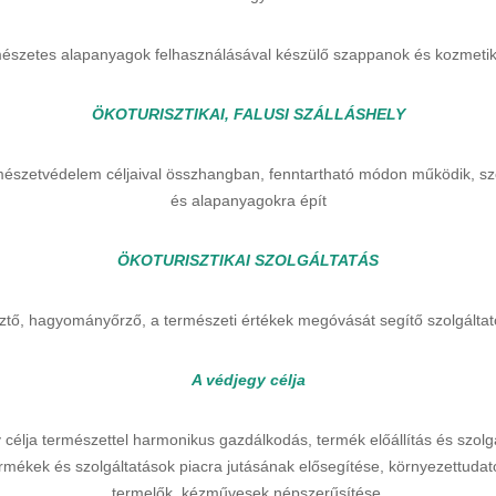
mészetes alapanyagok felhasználásával készülő szappanok és kozmet
ÖKOTURISZTIKAI, FALUSI SZÁLLÁSHELY
 természetvédelem céljaival összhangban, fenntartható módon működik, s
és alapanyagokra épít
ÖKOTURISZTIKAI SZOLGÁLTATÁS
sztő, hagyományőrző, a természeti értékek megóvását segítő szolgálta
A védjegy célja
 célja természettel harmonikus gazdálkodás, termék előállítás és szol
mékek és szolgáltatások piacra jutásának elősegítése, környezettudato
termelők, kézművesek népszerűsítése.