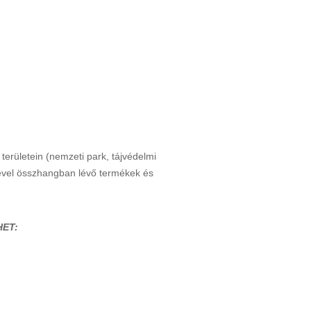
területein (nemzeti park, tájvédelmi
mével összhangban lévő termékek és
ET: