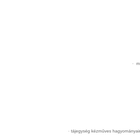
· m
· tájegység kézműves hagyományaira