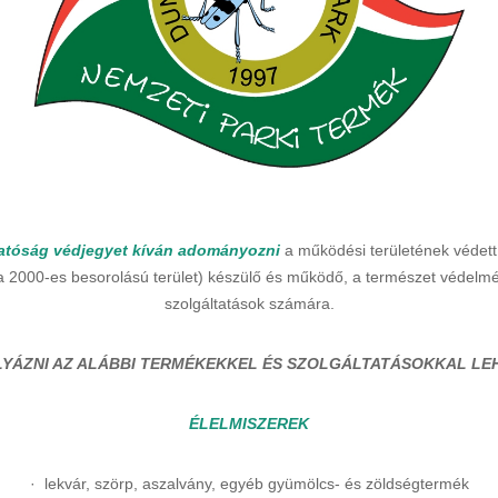
gatóság védjegyet kíván adományozni
a működési területének védett 
a 2000-es besorolású terület) készülő és működő, a természet védel
szolgáltatások számára.
LYÁZNI AZ ALÁBBI TERMÉKEKKEL ÉS SZOLGÁLTATÁSOKKAL LEH
ÉLELMISZEREK
· lekvár, szörp, aszalvány, egyéb gyümölcs- és zöldségtermék