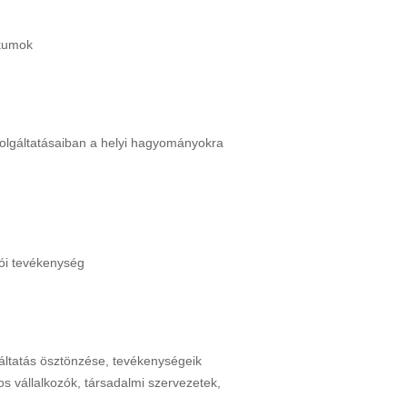
ikumok
zolgáltatásaiban a helyi hagyományokra
tói tevékenység
gáltatás ösztönzése, tevékenységeik
s vállalkozók, társadalmi szervezetek,