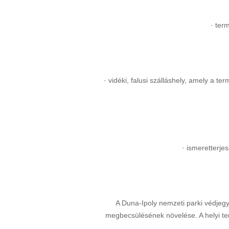
· ter
· vidéki, falusi szálláshely, amely a
· ismeretterje
A Duna-Ipoly nemzeti parki védjegy
megbecsülésének növelése. A helyi ter