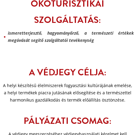
ÖKOTURISZTIKAI
SZOLGÁLTATÁS:
ismeretterjesztő, hagyományőrző, a természeti értékek
megóvását segítő szolgáltatói tevékenység
A VÉDJEGY CÉLJA:
A helyi készítésű élelmiszerek fogyasztási kultúrájának emelése,
a helyi termékek piacra jutásának elősegítése és a természettel
harmonikus gazdálkodás és termék előállítás ösztönzése.
PÁLYÁZATI CSOMAG:
A védjegy megszerzéséhez védjegyhasználati kérelmet kell